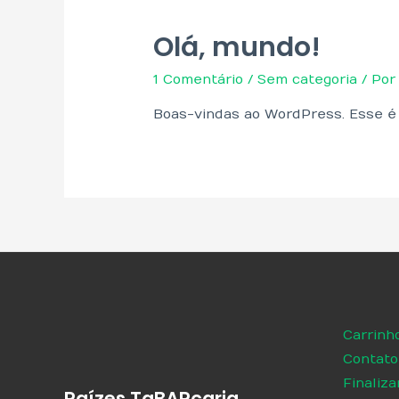
Olá, mundo!
1 Comentário
/
Sem categoria
/ Po
Boas-vindas ao WordPress. Esse é 
Carrinh
Contato
Finaliz
Raízes TaBARcaria