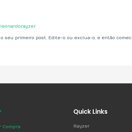
r
leonardorayzer
o seu primeiro post. Edite-o ou exclua-o, e então comec
Quick Links
o
Rayzer
ar Compra